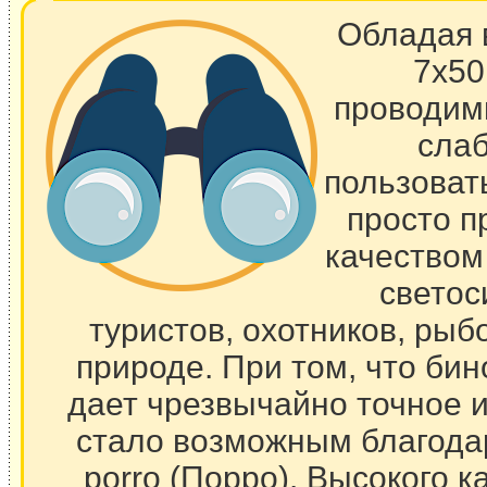
Обладая в
7x50
проводимы
слаб
пользоват
просто п
качеством
светос
туристов, охотников, рыб
природе. При том, что би
дает чрезвычайно точное и
стало возможным благодар
porro (Порро). Высокого к