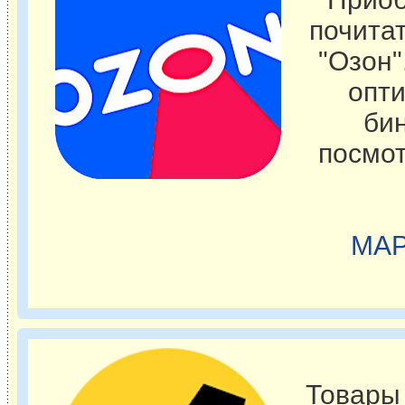
почита
"Озон"
опти
бин
посмот
МАР
Товары