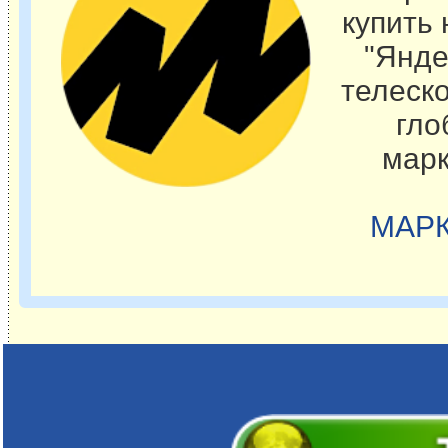
купить
"Янде
телеск
гло
марк
МАРК