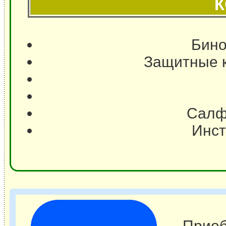
К
Бино
Защитные к
Салфе
Инст
Приоб