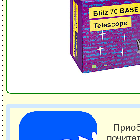
Приоб
почита