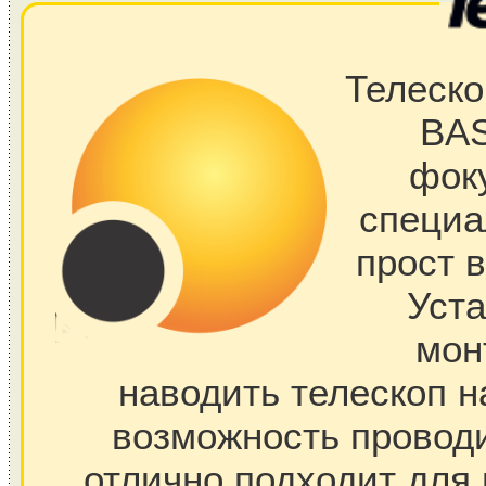
Телеско
BAS
фок
специа
прост 
Уст
мон
наводить телескоп н
возможность проводи
отлично подходит для