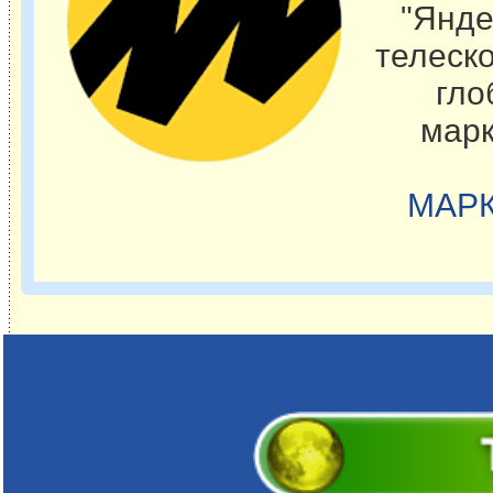
"Янде
телеск
гло
марк
МАРК