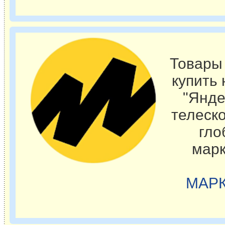
Товары
купить
"Янде
телеск
гло
марк
МАРК