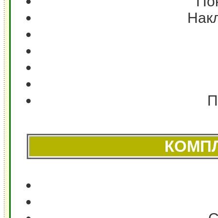
Пок
Накл
П
КОМП