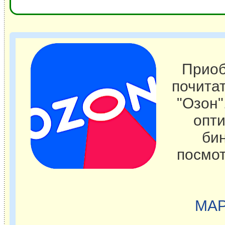
Приоб
почита
"Озон"
опти
бин
посмот
МАР