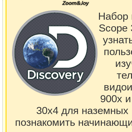
Набор 
Scope 
узнат
польз
изу
тел
видои
900x и
30x4 для наземных 
познакомить начинающи